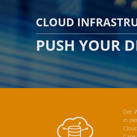
CLOUD INFRASTR
PUSH YOUR DI
Der W
in de
Cloud
Case 