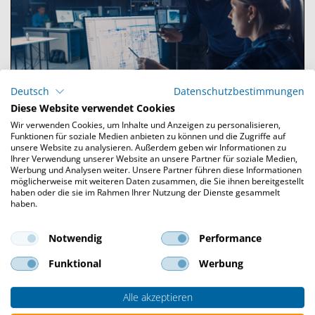
Deutsch
Datenschutzbestimmungen
Diese Website verwendet Cookies
Wir verwenden Cookies, um Inhalte und Anzeigen zu personalisieren,
Funktionen für soziale Medien anbieten zu können und die Zugriffe auf
State of the Art-Technologien flexibel
unsere Website zu analysieren. Außerdem geben wir Informationen zu
Ihrer Verwendung unserer Website an unsere Partner für soziale Medien,
nutzen
Werbung und Analysen weiter. Unsere Partner führen diese Informationen
möglicherweise mit weiteren Daten zusammen, die Sie ihnen bereitgestellt
haben oder die sie im Rahmen Ihrer Nutzung der Dienste gesammelt
haben.
Anforderungen aus den unterschiedlichsten
Disziplinen begegnen unsere Optimierungs-experten
Notwendig
Performance
mit modernsten Technologien. Der Aufbau
automatisierter CAE-Umgebungen in der Cloud oder
Funktional
Werbung
auf HPC-Clustern bietet dabei größtmögliche
Flexibilität: er kann Schritt für Schritt, vollautomatisch
Alle akzeptieren
oder teilautomatisch ausgeführt werden - ganz nach